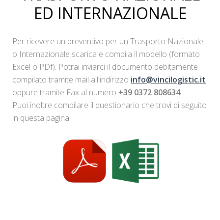
ED INTERNAZIONALE
Per ricevere un preventivo per un Trasporto Nazionale
o Internazionale scarica e compila il modello (formato
Excel o PDf). Potrai inviarci il documento debitamente
compilato tramite mail all'indirizzo
info@vincilogistic.it
oppure tramite Fax al numero
+39 0372 808634
Puoi inoltre compilare il questionario che trovi di seguito
in questa pagina.